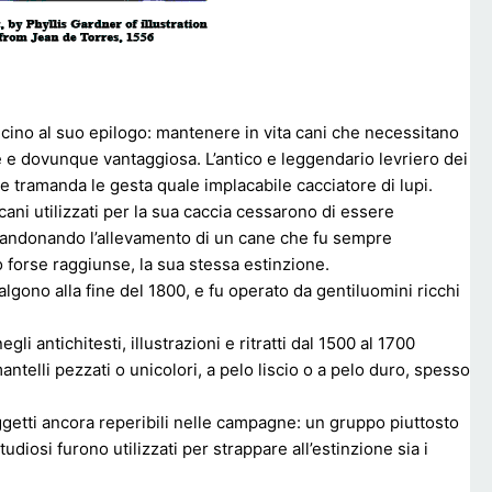
 vicino al suo epilogo: mantenere in vita cani che necessitano
e e dovunque vantaggiosa. L’antico e leggendario levriero dei
o ne tramanda le gesta quale implacabile cacciatore di lupi.
 cani utilizzati per la sua caccia cessarono di essere
bbandonando l’allevamento di un cane che fu sempre
o forse raggiunse, la sua stessa estinzione.
salgono alla fine del 1800, e fu operato da gentiluomini ricchi
 antichitesti, illustrazioni e ritratti dal 1500 al 1700
antelli pezzati o unicolori, a pelo liscio o a pelo duro, spesso
soggetti ancora reperibili nelle campagne: un gruppo piuttosto
diosi furono utilizzati per strappare all’estinzione sia i