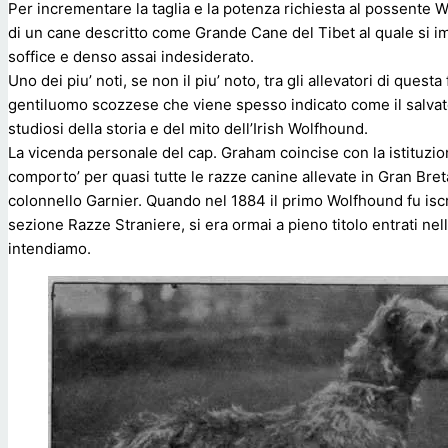
Per incrementare la taglia e la potenza richiesta al possente W
di un cane descritto come Grande Cane del Tibet al quale si im
soffice e denso assai indesiderato.
Uno dei piu’ noti, se non il piu’ noto, tra gli allevatori di que
gentiluomo scozzese che viene spesso indicato come il salvator
studiosi della storia e del mito dell’Irish Wolfhound.
La vicenda personale del cap. Graham coincise con la istituzio
comporto’ per quasi tutte le razze canine allevate in Gran Breta
colonnello Garnier. Quando nel 1884 il primo Wolfhound fu iscri
sezione Razze Straniere, si era ormai a pieno titolo entrati nel
intendiamo.