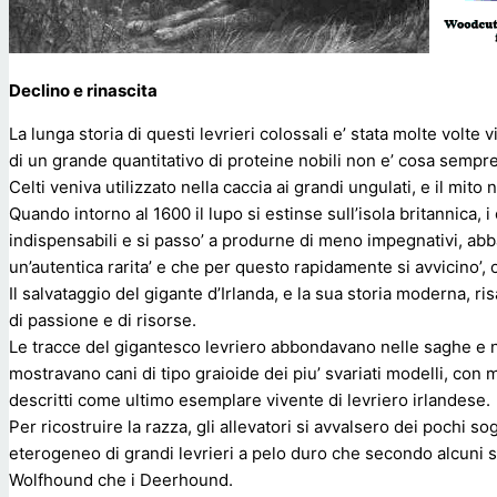
Declino e rinascita
La lunga storia di questi levrieri colossali e’ stata molte volte
di un grande quantitativo di proteine nobili non e’ cosa sempr
Celti veniva utilizzato nella caccia ai grandi ungulati, e il mit
Quando intorno al 1600 il lupo si estinse sull’isola britannica, i
indispensabili e si passo’ a produrne di meno impegnativi, a
un’autentica rarita’ e che per questo rapidamente si avvicino’, 
Il salvataggio del gigante d’Irlanda, e la sua storia moderna, ri
di passione e di risorse.
Le tracce del gigantesco levriero abbondavano nelle saghe e negli
mostravano cani di tipo graioide dei piu’ svariati modelli, con m
descritti come ultimo esemplare vivente di levriero irlandese.
Per ricostruire la razza, gli allevatori si avvalsero dei pochi 
eterogeneo di grandi levrieri a pelo duro che secondo alcuni stu
Wolfhound che i Deerhound.