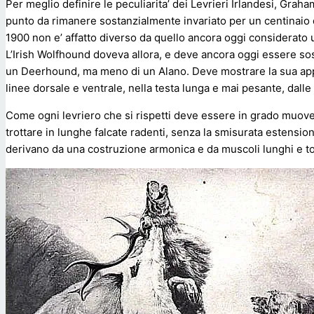
Per meglio definire le peculiarita’ dei Levrieri Irlandesi, Grah
punto da rimanere sostanzialmente invariato per un centinaio di
1900 non e’ affatto diverso da quello ancora oggi considerato 
L’Irish Wolfhound doveva allora, e deve ancora oggi essere so
un Deerhound, ma meno di un Alano. Deve mostrare la sua appa
linee dorsale e ventrale, nella testa lunga e mai pesante, dalle
Come ogni levriero che si rispetti deve essere in grado muove
trottare in lunghe falcate radenti, senza la smisurata estensione
derivano da una costruzione armonica e da muscoli lunghi e to