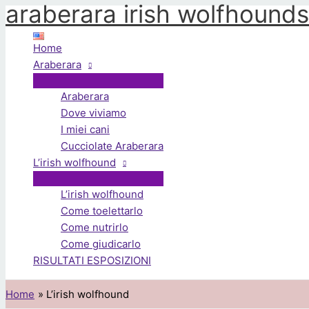
araberara irish wolfhounds
Vai
al
contenuto
Home
Araberara
Araberara
Dove viviamo
I miei cani
Cucciolate Araberara
L’irish wolfhound
L’irish wolfhound
Come toelettarlo
Come nutrirlo
Come giudicarlo
RISULTATI ESPOSIZIONI
Home
L’irish wolfhound