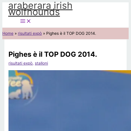
araberara irish
Vai
wolfhounds
al
contenuto
Home
risultati expò
Pighes è il TOP DOG 2014.
Pighes è il TOP DOG 2014.
risultati expò
,
stalloni