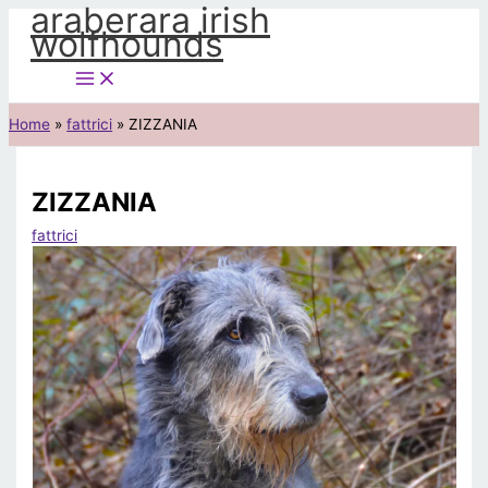
araberara irish
Vai
wolfhounds
al
contenuto
Home
fattrici
ZIZZANIA
ZIZZANIA
fattrici